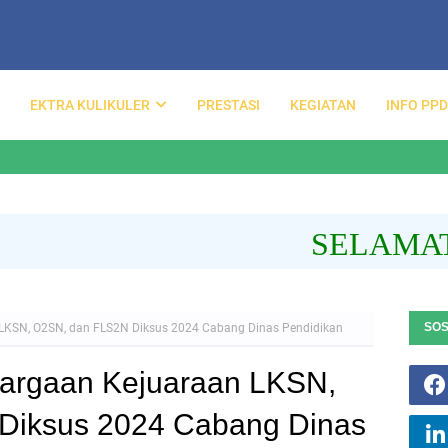
EKTRA KULIKULER
PRESTASI
KEGIATAN
INFO PP
SELAMAT DA
SOS
LKSN, O2SN, dan FLS2N Diksus 2024 Cabang Dinas Pendidikan
argaan Kejuaraan LKSN,
Diksus 2024 Cabang Dinas