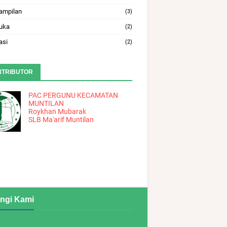
ampilan
(3)
uka
(2)
asi
(2)
NTRIBUTOR
PAC PERGUNU KECAMATAN
MUNTILAN
Roykhan Mubarak
SLB Ma'arif Muntilan
ngi Kami