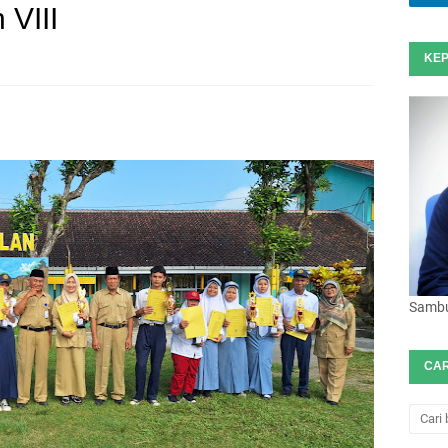
 VIII
KEP
Sambut
CAR