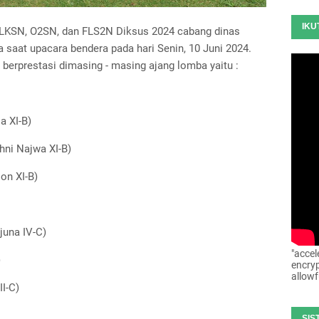
IKU
KSN, O2SN, dan FLS2N Diksus 2024 cabang dinas
 saat upacara bendera pada hari Senin, 10 Juni 2024.
berprestasi dimasing - masing ajang lomba yaitu :
a XI-B)
hni Najwa XI-B)
on XI-B)
juna IV-C)
"accel
)
encryp
allowf
II-C)
SIS