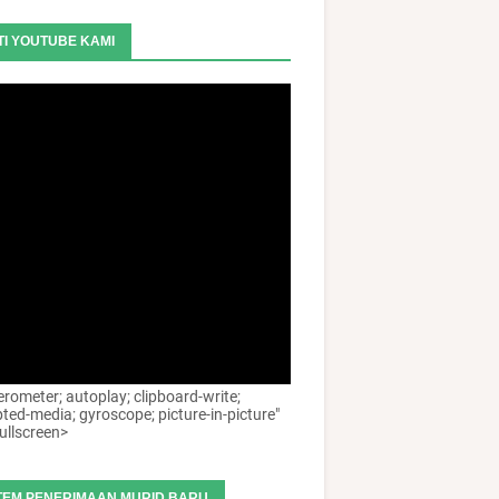
TI YOUTUBE KAMI
erometer; autoplay; clipboard-write;
ted-media; gyroscope; picture-in-picture"
ullscreen>
TEM PENERIMAAN MURID BARU