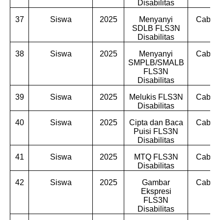
Disabilitas
37
Siswa
2025
Menyanyi
Cabdin
SDLB FLS3N
Disabilitas
38
Siswa
2025
Menyanyi
Cabdin
SMPLB/SMALB
FLS3N
Disabilitas
39
Siswa
2025
Melukis FLS3N
Cabdin
Disabilitas
40
Siswa
2025
Cipta dan Baca
Cabdin
Puisi FLS3N
Disabilitas
41
Siswa
2025
MTQ FLS3N
Cabdin
Disabilitas
42
Siswa
2025
Gambar
Cabdin
Ekspresi
FLS3N
Disabilitas