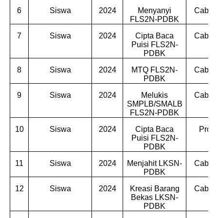
6
Siswa
2024
Menyanyi
Cabdin
FLS2N-PDBK
7
Siswa
2024
Cipta Baca
Cabdin
Puisi FLS2N-
PDBK
8
Siswa
2024
MTQ FLS2N-
Cabdin
PDBK
9
Siswa
2024
Melukis
Cabdin
SMPLB/SMALB
FLS2N-PDBK
10
Siswa
2024
Cipta Baca
Provi
Puisi FLS2N-
PDBK
11
Siswa
2024
Menjahit LKSN-
Cabdin
PDBK
12
Siswa
2024
Kreasi Barang
Cabdin
Bekas LKSN-
PDBK