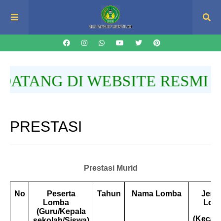
TANG DI WEBSITE RESMI SLB
PRESTASI
Prestasi Murid
No
Peserta
Tahun
Nama Lomba
Jenj
Lomba
Lom
(Guru/Kepala
(Kecam
sekolah/Siswa)