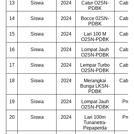
13
Siswa
2024
Catur O2SN-
Cabdin
PDBK
14
Siswa
2024
Bocce 02SN-
Cabdin
PDBK
15
Siswa
2024
Lari 100 M
Cabdin
O2SN-PDBK
16
Siswa
2024
Lompat Jauh
Cabdin
O2SN-PDBK
17
Siswa
2024
Lempar Turbo
Cabdin
O2SN-PDBK
18
Siswa
2024
Merangkai
Cabdin
Bunga LKSN-
PDBK
19
Siswa
2024
Lompat Jauh
Provi
O2SN-PDBK
20
Siswa
2024
Lari 100m
Provi
Tunanetra-
Pepaperda