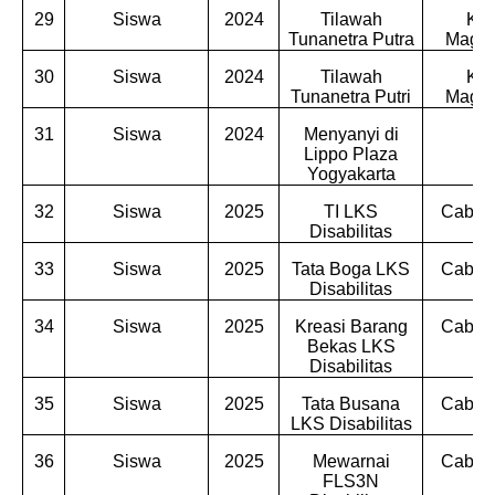
29
Siswa
2024
Tilawah
Kab
Tunanetra Putra
Magel
30
Siswa
2024
Tilawah
Kab
Tunanetra Putri
Magel
31
Siswa
2024
Menyanyi di
Lippo Plaza
Yogyakarta
32
Siswa
2025
TI LKS
Cabdin
Disabilitas
33
Siswa
2025
Tata Boga LKS
Cabdin
Disabilitas
34
Siswa
2025
Kreasi Barang
Cabdin
Bekas LKS
Disabilitas
35
Siswa
2025
Tata Busana
Cabdin
LKS Disabilitas
36
Siswa
2025
Mewarnai
Cabdin
FLS3N