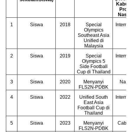
Kabupa
Provi
Nasion
1
Siswa
2018
Special
Interna
Olympics
Southeast Asia
Unified di
Malaysia
2
Siswa
2019
Special
Interna
Olympics 5
Side Football
Cup di Thailand
3
Siswa
2020
Menyanyi
Nasio
FLS2N-PDBK
4
Siswa
2022
Unified South
Interna
East Asia
Football Cup di
Thailand
5
Siswa
2023
Menyanyi
Cabdin
FLS2N-PDBK