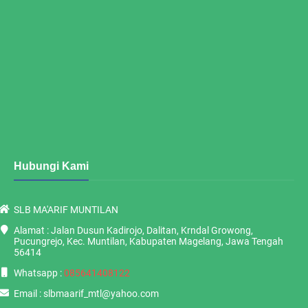
Hubungi Kami
SLB MA'ARIF MUNTILAN
Alamat : Jalan Dusun Kadirojo, Dalitan, Krndal Growong,
Pucungrejo, Kec. Muntilan, Kabupaten Magelang, Jawa Tengah
56414
Whatsapp :
085641408122
Email : slbmaarif_mtl@yahoo.com