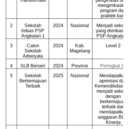
Transformatif
pengimbas untu
mengimbaskan
program dan
praktek baik
2
Sekolah
2024
Nasional
Menjadi sekola
Imbas PSP
yang diimbaska
Angkatan 1
PSP Angkatan 
3
Calon
2024
Kab.
Level 2
Sekolah
Magelang
Adiwiyata
4
SLB Berseri
2024
Provinsi
Peringkat 10
5
Sekolah
2025
Nasional
Mendapatkan
Berkemajuan
apresiasi dari
Terbaik
Kemendikdasm
menjadi sekola
dengan
berkemajuan
terbaik dan
mendapatkan
anggaran BOS
Kinerja