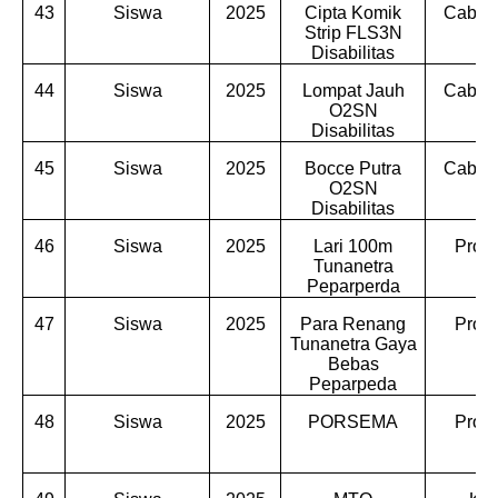
43
Siswa
2025
Cipta Komik
Cabdin
Strip FLS3N
Disabilitas
44
Siswa
2025
Lompat Jauh
Cabdin
O2SN
Disabilitas
45
Siswa
2025
Bocce Putra
Cabdin
O2SN
Disabilitas
46
Siswa
2025
Lari 100m
Provi
Tunanetra
Peparperda
47
Siswa
2025
Para Renang
Provi
Tunanetra Gaya
Bebas
Peparpeda
48
Siswa
2025
PORSEMA
Provi