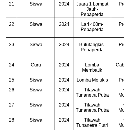
21
Siswa
2024
Juara 1 Lompat
Provi
Jauh-
Pepaperda
22
Siswa
2024
Lari 400m-
Provi
Pepaperda
23
Siswa
2024
Bulutangkis-
Provi
Pepaperda
24
Guru
2024
Lomba
Cabdin
Membatik
25
Siswa
2024
Lomba Melukis
Provi
26
Siswa
2024
Tilawah
Kec
Tunanetra Putra
Munti
27
Siswa
2024
Tilawah
Kec
Tunanetra Putra
Munti
28
Siswa
2024
Tilawah
Kec
Tunanetra Putri
Munti