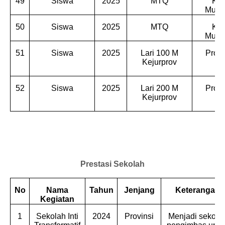
49
Siswa
2025
MTQ
Kec
Munti
50
Siswa
2025
MTQ
Kec
Munti
51
Siswa
2025
Lari 100 M
Provi
Kejurprov
52
Siswa
2025
Lari 200 M
Provi
Kejurprov
Prestasi Sekolah
No
Nama
Tahun
Jenjang
Keterangan
Kegiatan
1
Sekolah Inti
2024
Provinsi
Menjadi sekola