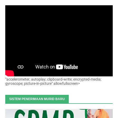
"accelerometer; autoplay; clipboard-write; encrypted-media;
gyroscope; picture-in-picture" allowfullscreen>
SISTEM PENERIMAAN MURID BARU