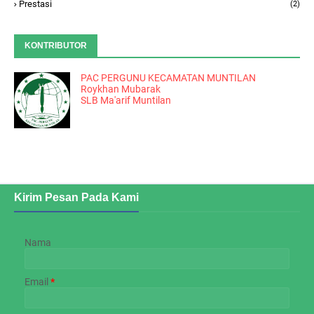
Prestasi
(2)
KONTRIBUTOR
PAC PERGUNU KECAMATAN MUNTILAN
Roykhan Mubarak
SLB Ma'arif Muntilan
Kirim Pesan Pada Kami
Nama
Email
*