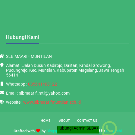
Hubungi Kami
SLB MA'ARIF MUNTILAN
Alamat : Jalan Dusun Kadirojo, Dalitan, Krndal Growong,
Pucungrejo, Kec. Muntilan, Kabupaten Magelang, Jawa Tengah
56414
Whatsapp :
085641408122
Email : slbmaarif_mtl@yahoo.com
website :
www.slbmaarifmuntilan.sch.id
HOME
ABOUT
CONTACT US
Hubungi Admin SLB=>
Crafted with
by
Blogspot Template
| Distributed by
Gooyaabi