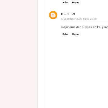
Balas
Hapus
marmer
5 Desember 2025 pukul 22.58
maju terus dan sukses artikel yan
Balas
Hapus