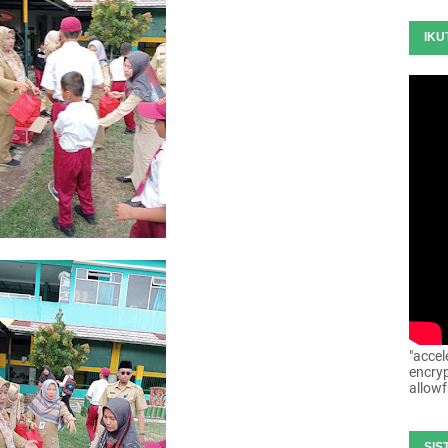
IKU
"accel
encryp
allowf
SIS