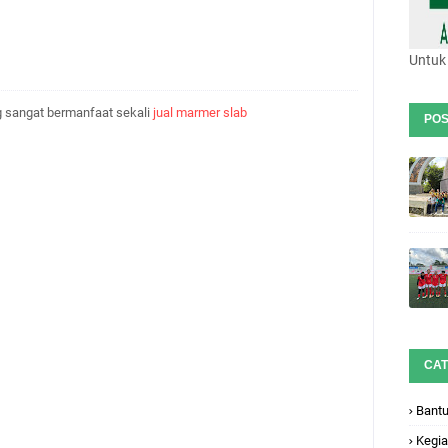
Untuk 
g sangat bermanfaat sekali
jual marmer slab
POS
CAT
Bant
Kegia