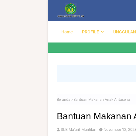
Home
PROFILE
UNGGULAN
Beranda
Bantuan Makanan Anak Antasena
Bantuan Makanan 
SLB Ma'arif Muntilan
November 12, 202