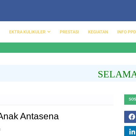
EKTRA KULIKULER
PRESTASI
KEGIATAN
INFO PP
SELAMAT D
SOS
Anak Antasena
3