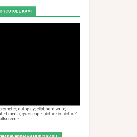
TI YOUTUBE KAMI
erometer; autoplay; clipboard-write;
ted-media; gyroscope; picture-in-picture"
ullscreen>
TEM PENERIMAAN MURID BARU