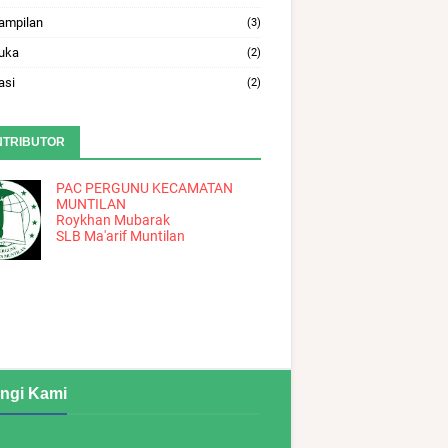
ampilan
(3)
uka
(2)
asi
(2)
NTRIBUTOR
PAC PERGUNU KECAMATAN
MUNTILAN
Roykhan Mubarak
SLB Ma'arif Muntilan
ngi Kami