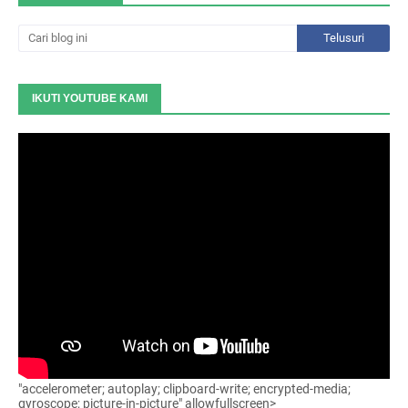
IKUTI YOUTUBE KAMI
"accelerometer; autoplay; clipboard-write; encrypted-media;
gyroscope; picture-in-picture" allowfullscreen>