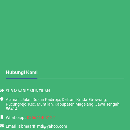
Hubungi Kami
SLB MA'ARIF MUNTILAN
Alamat : Jalan Dusun Kadirojo, Dalitan, Krndal Growong,
Pucungrejo, Kec. Muntilan, Kabupaten Magelang, Jawa Tengah
56414
Whatsapp :
085641408122
Email : slbmaarif_mtl@yahoo.com