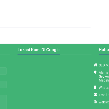
Lokasi Kami DI Google
Hubu
SLB M
Alamat
Growon
Magel
Whats
Email 
websit