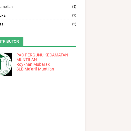
ampilan
(3)
uka
(2)
asi
(2)
NTRIBUTOR
PAC PERGUNU KECAMATAN
MUNTILAN
Roykhan Mubarak
SLB Ma'arif Muntilan