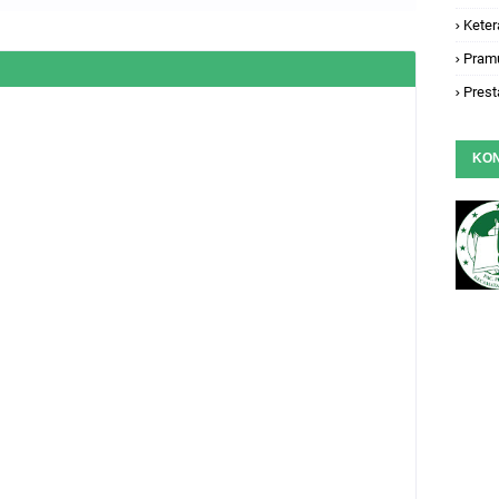
Keter
Pram
Prest
KO