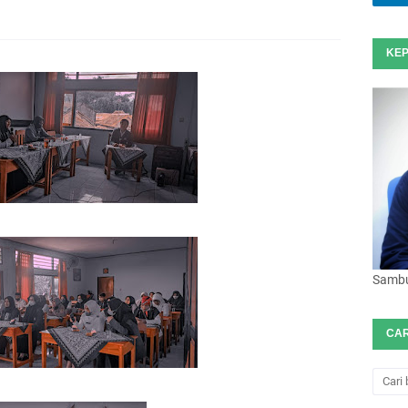
KEP
Sambut
CAR