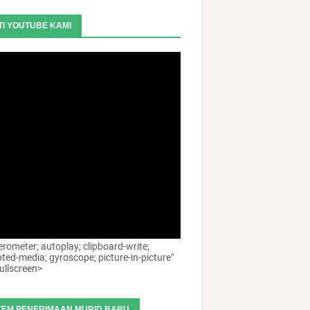
TI YOUTUBE KAMI
erometer; autoplay; clipboard-write;
ted-media; gyroscope; picture-in-picture"
ullscreen>
TEM PENERIMAAN MURID BARU