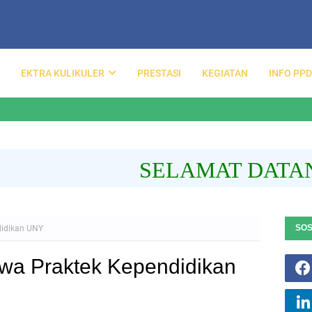
EKTRA KULIKULER
PRESTASI
KEGIATAN
INFO PP
SELAMAT DATANG D
SOS
didikan UNY
wa Praktek Kependidikan