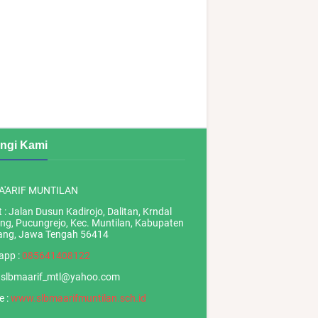
ngi Kami
A'ARIF MUNTILAN
 : Jalan Dusun Kadirojo, Dalitan, Krndal
g, Pucungrejo, Kec. Muntilan, Kabupaten
ang, Jawa Tengah 56414
app :
085641408122
: slbmaarif_mtl@yahoo.com
e :
www.slbmaarifmuntilan.sch.id