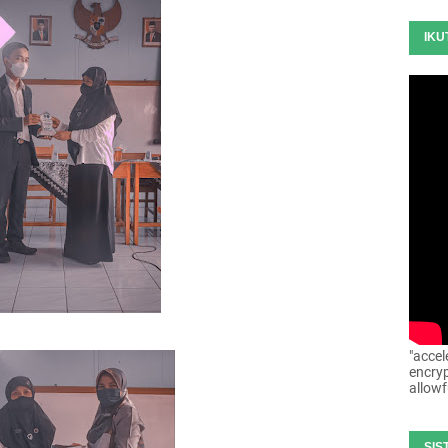
IKU
"accel
encryp
allowf
SIS